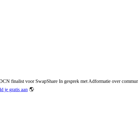
DCN finalist voor SwapShare
In gesprek met Adformatie over communic
d je gratis aan
🌎