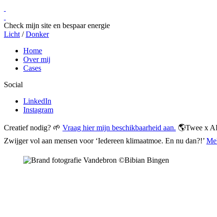
Check mijn site en bespaar energie
Licht
/
Donker
Home
Over mij
Cases
Social
LinkedIn
Instagram
Creatief nodig? 🌱
Vraag hier mijn beschikbaarheid aan.
🌎
Twee x A
Zwijger vol aan mensen voor ‘Iedereen klimaatmoe. En nu dan?!’
Mel
Jouw
Missie